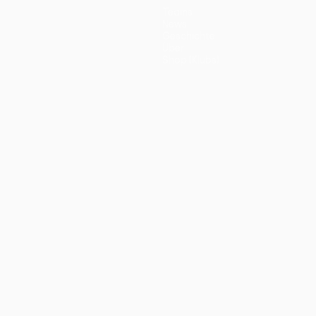
Teams
News
Geschichte
Über
Shop (Klubs)
ano
Português