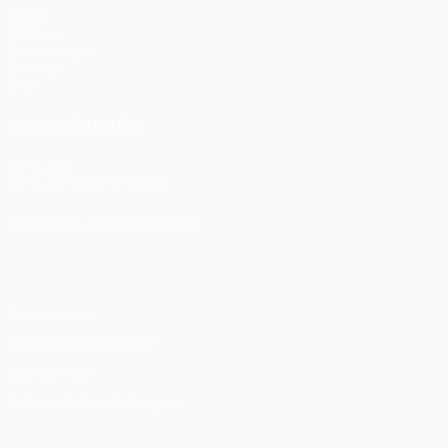
Spiele
UEFA.tv
Auslosungen
Gaming
Stat.
AUCH BESUCHEN
UEFA.com
UEFA-Stiftung für Kinder
SPRACHE &AUML;NDERN
Deutsch
English
Français
Deutsch
Русский
Español
Itali
Datenschutz
Nutzungsbedingungen
Cookie-Politik
Datenschutzeinstellungen