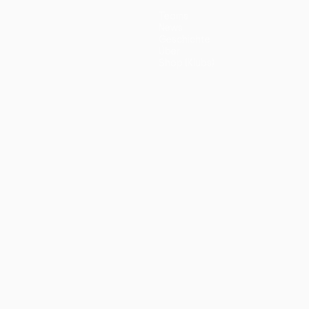
Teams
News
Geschichte
Über
Shop (Klubs)
ano
Português