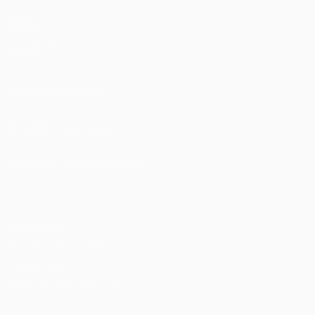
Spiele
UEFA.tv
Auslosungen
Gaming
Stat.
AUCH BESUCHEN
UEFA.com
UEFA-Stiftung für Kinder
SPRACHE &AUML;NDERN
Deutsch
English
Français
Deutsch
Русский
Español
Itali
Datenschutz
Nutzungsbedingungen
Cookie-Politik
Datenschutzeinstellungen