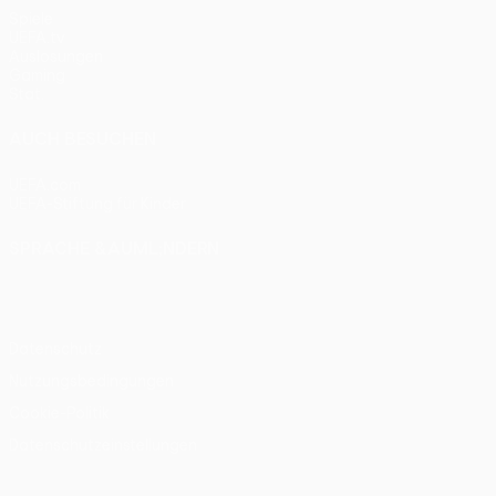
Spiele
UEFA.tv
Auslosungen
Gaming
Stat.
AUCH BESUCHEN
UEFA.com
UEFA-Stiftung für Kinder
SPRACHE &AUML;NDERN
Deutsch
English
Français
Deutsch
Русский
Español
Itali
Datenschutz
Nutzungsbedingungen
Cookie-Politik
Datenschutzeinstellungen