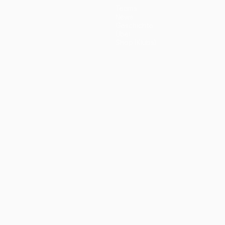
Teams
News
Geschichte
Über
Shop (Klubs)
ano
Português