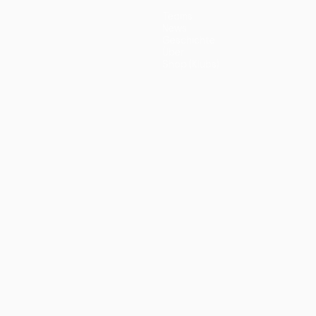
Teams
News
Geschichte
Über
Shop (Klubs)
ano
Português