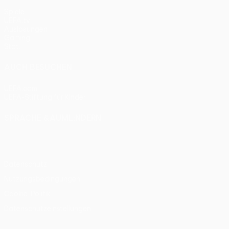
Spiele
UEFA.tv
Auslosungen
Gaming
Stat.
AUCH BESUCHEN
UEFA.com
UEFA-Stiftung für Kinder
SPRACHE &AUML;NDERN
Deutsch
English
Français
Deutsch
Русский
Español
Itali
Datenschutz
Nutzungsbedingungen
Cookie-Politik
Datenschutzeinstellungen