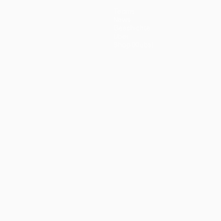
Teams
News
Geschichte
Über
Shop (Klubs)
ano
Português