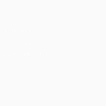
Spiele
UEFA.tv
Auslosungen
Gaming
Stat.
AUCH BESUCHEN
UEFA.com
UEFA-Stiftung für Kinder
SPRACHE &AUML;NDERN
Deutsch
English
Français
Deutsch
Русский
Español
Itali
Datenschutz
Nutzungsbedingungen
Cookie-Politik
Datenschutzeinstellungen