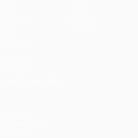
Spiele
Teams
UEFA.tv
News
Auslosungen
Geschichte
Gaming
Über
Stat.
Shop (Klubs)
AUCH
BESUCHEN
UEFA.com
UEFA-Stiftung
für Kinder
SPRACHE &AUML;NDERN
Deutsch
English
Français
Deutsch
Русский
Español
Italiano
Português
Datenschutz
Nutzungsbedingungen
Cookie-Politik