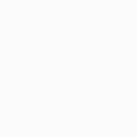
UEFA Conference League
Spiele
Teams
UEFA.tv
News
Auslosungen
Geschichte
Gaming
Über
Stat.
Shop (Klubs)
AUCH
BESUCHEN
UEFA.com
UEFA-Stiftung
für Kinder
SPRACHE &AUML;NDERN
Deutsch
English
Français
Deutsch
Русский
Español
Italiano
Português