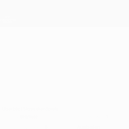
Direkt
zum
Hauptinhalt
UEFA Conference League
Erhalten
Live-Ergebnisse &amp; Statistiken
UEFA Conference League
MARCO
Marco Tilio Stat. 2026/27
TILIO
SK Rapid
Australien
Überblick
Statistiken
Spiele
Stürmer
7
POSITION
KLUB-RÜCKENNUMMER
6
Australien
NATIONALTEAM-NUMMER
LAND