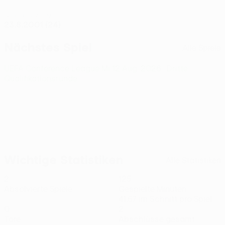
GEBURTSDATUM
23.8.2001 (24)
Nächstes Spiel
Alle Spiele
UEFA Conference League
Mi 12 Aug. 2026
· Dritte
Qualifikationsrunde
Wichtige Statistiken
Alle Statistiken
2
125
Absolvierte Spiele
Gespielte Minuten
41,67 im Schnitt pro Spiel
0
2
Tore
Abschlüsse gesamt