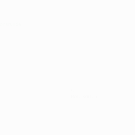
tionsrunde
0
Rote Karten