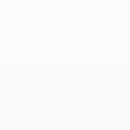
UEFA Conference League
Spiele
UEFA.tv
Auslosungen
Gaming
Stat.