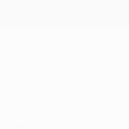
Direkt
zum
Hauptinhalt
UEFA Conference League
Live-Ergebnisse &amp; Statistiken
UEFA Conference League
VETLE
Vetle Dragsnes Stat. 2026/27
DRAGSNES
Brann
Überblick
Statistiken
Spiele
Verteidiger
POSITION
Norwegen
LAND