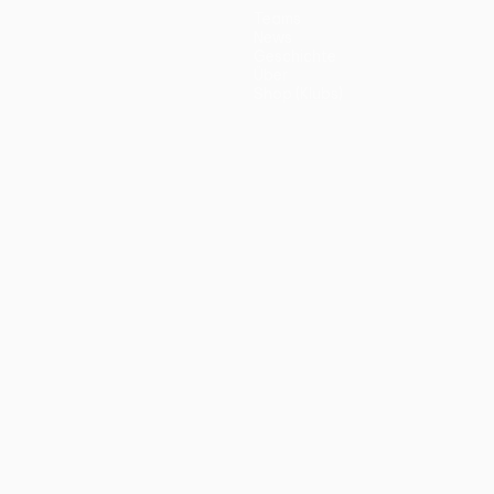
Teams
News
Geschichte
Über
Shop (Klubs)
ano
Português