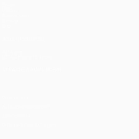
Spiele
UEFA.tv
Auslosungen
Gaming
Stat.
AUCH BESUCHEN
UEFA.com
UEFA-Stiftung für Kinder
SPRACHE &AUML;NDERN
Deutsch
English
Français
Deutsch
Русский
Español
Itali
Datenschutz
Nutzungsbedingungen
Cookie-Politik
Datenschutzeinstellungen