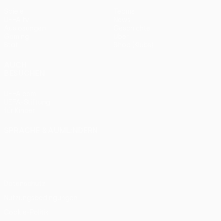
Spiele
Teams
UEFA.tv
News
Auslosungen
Geschichte
Gaming
Über
Stat.
Shop (Klubs)
AUCH
BESUCHEN
UEFA.com
UEFA-Stiftung
für Kinder
SPRACHE &AUML;NDERN
Deutsch
English
Français
Deutsch
Русский
Español
Italiano
Português
Datenschutz
Nutzungsbedingungen
Cookie-Politik