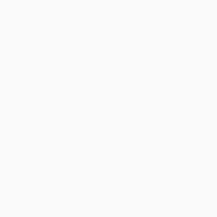
Spiele
Teams
UEFA.tv
News
Auslosungen
Geschichte
Gaming
Über
Stat.
Shop (Klubs)
AUCH
BESUCHEN
UEFA.com
UEFA-Stiftung
für Kinder
SPRACHE &AUML;NDERN
Deutsch
English
Français
Deutsch
Русский
Español
Italiano
Português
Datenschutz
Nutzungsbedingungen
Cookie-Politik