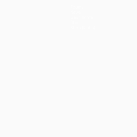
Teams
News
Geschichte
Über
Shop (Klubs)
ano
Português