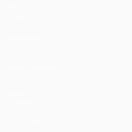
Spiele
UEFA.tv
Auslosungen
Gaming
Stat.
AUCH BESUCHEN
UEFA.com
UEFA-Stiftung für Kinder
SPRACHE &AUML;NDERN
Deutsch
English
Français
Deutsch
Русский
Español
Itali
Datenschutz
Nutzungsbedingungen
Cookie-Politik
Datenschutzeinstellungen