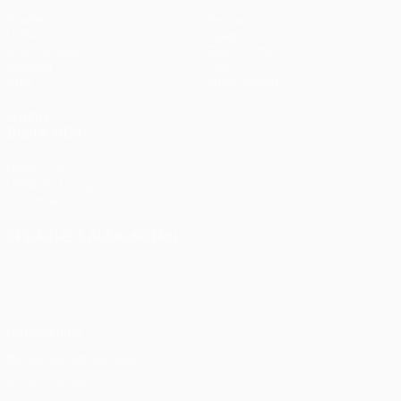
Spiele
Teams
UEFA.tv
News
Auslosungen
Geschichte
Gaming
Über
Stat.
Shop (Klubs)
AUCH
BESUCHEN
UEFA.com
UEFA-Stiftung
für Kinder
SPRACHE &AUML;NDERN
Deutsch
English
Français
Deutsch
Русский
Español
Italiano
Português
Datenschutz
Nutzungsbedingungen
Cookie-Politik