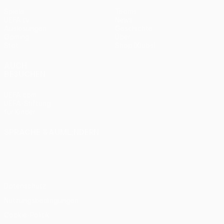
Spiele
Teams
UEFA.tv
News
Auslosungen
Geschichte
Gaming
Über
Stat.
Shop (Klubs)
AUCH
BESUCHEN
UEFA.com
UEFA-Stiftung
für Kinder
SPRACHE &AUML;NDERN
Deutsch
English
Français
Deutsch
Русский
Español
Italiano
Português
Datenschutz
Nutzungsbedingungen
Cookie-Politik