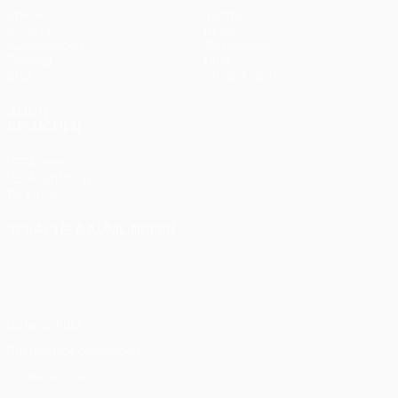
Spiele
Teams
UEFA.tv
News
Auslosungen
Geschichte
Gaming
Über
Stat.
Shop (Klubs)
AUCH
BESUCHEN
UEFA.com
UEFA-Stiftung
für Kinder
SPRACHE &AUML;NDERN
Deutsch
English
Français
Deutsch
Русский
Español
Italiano
Português
Datenschutz
Nutzungsbedingungen
Cookie-Politik