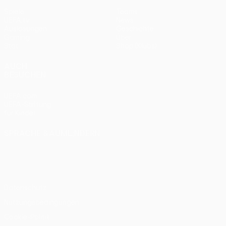
Spiele
Teams
UEFA.tv
News
Auslosungen
Geschichte
Gaming
Über
Stat.
Shop (Klubs)
AUCH
BESUCHEN
UEFA.com
UEFA-Stiftung
für Kinder
SPRACHE &AUML;NDERN
Deutsch
English
Français
Deutsch
Русский
Español
Italiano
Português
Datenschutz
Nutzungsbedingungen
Cookie-Politik