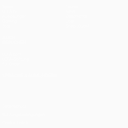
Spiele
Teams
UEFA.tv
News
Auslosungen
Geschichte
Gaming
Über
Stat.
Shop (Klubs)
AUCH
BESUCHEN
UEFA.com
UEFA-Stiftung
für Kinder
SPRACHE &AUML;NDERN
Deutsch
English
Français
Deutsch
Русский
Español
Italiano
Português
Datenschutz
Nutzungsbedingungen
Cookie-Politik