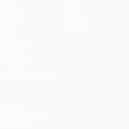
Spiele
Teams
UEFA.tv
News
Auslosungen
Geschichte
Gaming
Über
Stat.
Shop (Klubs)
AUCH
BESUCHEN
UEFA.com
UEFA-Stiftung
für Kinder
SPRACHE &AUML;NDERN
Deutsch
English
Français
Deutsch
Русский
Español
Italiano
Português
Datenschutz
Nutzungsbedingungen
Cookie-Politik