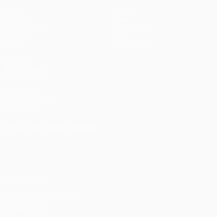
Spiele
Teams
UEFA.tv
News
Auslosungen
Geschichte
Gaming
Über
Stat.
Shop (Klubs)
AUCH
BESUCHEN
UEFA.com
UEFA-Stiftung
für Kinder
SPRACHE &AUML;NDERN
Deutsch
English
Français
Deutsch
Русский
Español
Italiano
Português
Datenschutz
Nutzungsbedingungen
Cookie-Politik