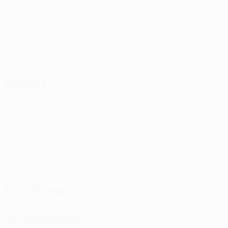
Absolvierte Spiele
0
Tore
0
Vorlagen
0
Rote Karten
Angriff
Verteilung
Verteidigung