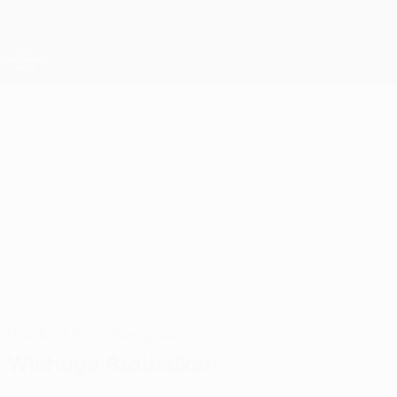
Direkt
zum
Hauptinhalt
UEFA Conference League
Live-Ergebnisse &amp; Statistiken
UEFA Conference League
DANILA
Danila Forov Stat. 2026/27
FOROV
Sheriff
Moldau
Überblick
Statistiken
Spiele
Wichtige Statistiken
1