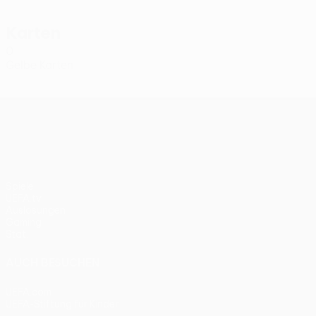
Karten
0
Gelbe Karten
UEFA Conference League
Spiele
UEFA.tv
Auslosungen
Gaming
Stat.
AUCH BESUCHEN
UEFA.com
UEFA-Stiftung für Kinder