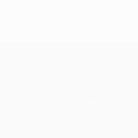
0
Rote Karten
Teams
News
Geschichte
Über
Shop (Klubs)