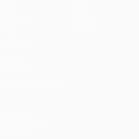
Spiele
Teams
UEFA.tv
News
Auslosungen
Geschichte
Gaming
Über
Stat.
Shop (Klubs)
AUCH
BESUCHEN
UEFA.com
UEFA-Stiftung
für Kinder
SPRACHE &AUML;NDERN
Deutsch
English
Français
Deutsch
Русский
Español
Italiano
Português
Datenschutz
Nutzungsbedingungen
Cookie-Politik