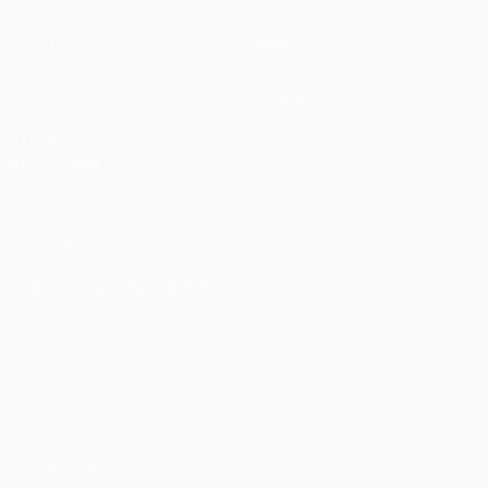
Spiele
Teams
UEFA.tv
News
Auslosungen
Geschichte
Gaming
Über
Stat.
Shop (Klubs)
AUCH
BESUCHEN
UEFA.com
UEFA-Stiftung
für Kinder
SPRACHE &AUML;NDERN
Deutsch
English
Français
Deutsch
Русский
Español
Italiano
Português
Datenschutz
Nutzungsbedingungen
Cookie-Politik