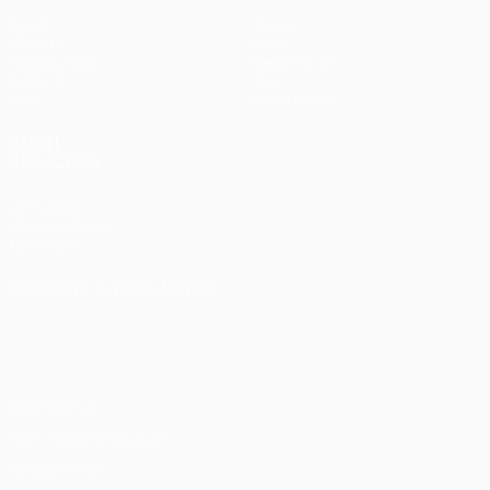
Spiele
Teams
UEFA.tv
News
Auslosungen
Geschichte
Gaming
Über
Stat.
Shop (Klubs)
AUCH
BESUCHEN
UEFA.com
UEFA-Stiftung
für Kinder
SPRACHE &AUML;NDERN
Deutsch
English
Français
Deutsch
Русский
Español
Italiano
Português
Datenschutz
Nutzungsbedingungen
Cookie-Politik