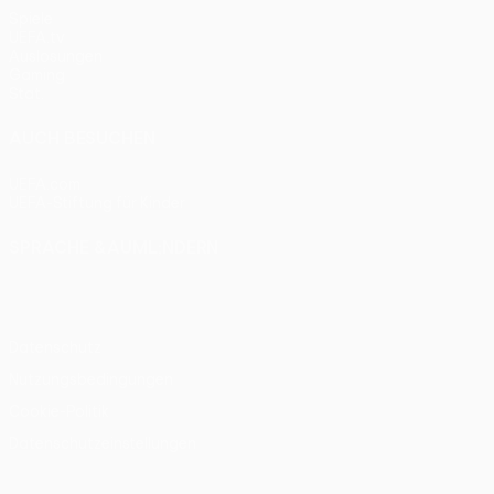
Spiele
UEFA.tv
Auslosungen
Gaming
Stat.
AUCH BESUCHEN
UEFA.com
UEFA-Stiftung für Kinder
SPRACHE &AUML;NDERN
Deutsch
English
Français
Deutsch
Русский
Español
Itali
Datenschutz
Nutzungsbedingungen
Cookie-Politik
Datenschutzeinstellungen