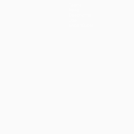
Teams
News
Geschichte
Über
Shop (Klubs)
ano
Português