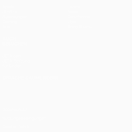
Spiele
Teams
UEFA.tv
News
Auslosungen
Geschichte
Gaming
Über
Stat.
Shop (Klubs)
AUCH
BESUCHEN
UEFA.com
UEFA-Stiftung
für Kinder
SPRACHE &AUML;NDERN
Deutsch
English
Français
Deutsch
Русский
Español
Italiano
Português
Datenschutz
Nutzungsbedingungen
Cookie-Politik