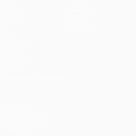
Spiele
Teams
UEFA.tv
News
Auslosungen
Geschichte
Gaming
Über
Stat.
Shop (Klubs)
AUCH
BESUCHEN
UEFA.com
UEFA-Stiftung
für Kinder
SPRACHE &AUML;NDERN
Deutsch
English
Français
Deutsch
Русский
Español
Italiano
Português
Datenschutz
Nutzungsbedingungen
Cookie-Politik