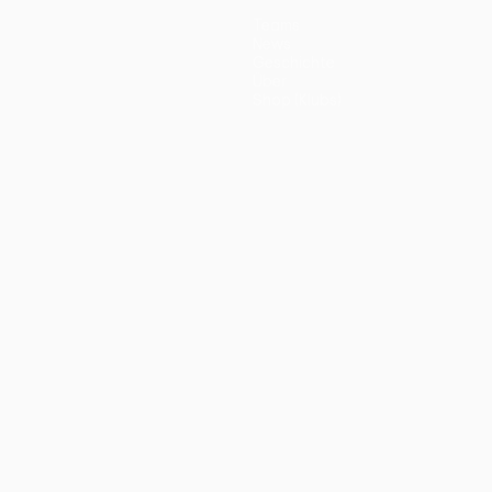
Teams
News
Geschichte
Über
Shop (Klubs)
ano
Português