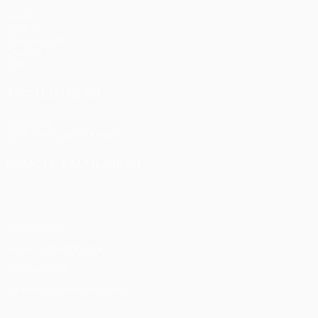
Spiele
UEFA.tv
Auslosungen
Gaming
Stat.
AUCH BESUCHEN
UEFA.com
UEFA-Stiftung für Kinder
SPRACHE &AUML;NDERN
Deutsch
English
Français
Deutsch
Русский
Español
Itali
Datenschutz
Nutzungsbedingungen
Cookie-Politik
Datenschutzeinstellungen