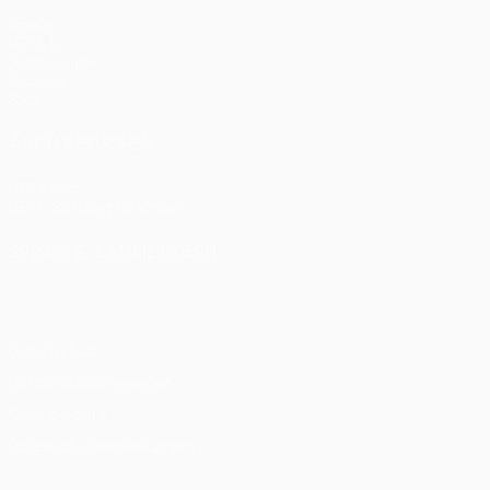
Spiele
UEFA.tv
Auslosungen
Gaming
Stat.
AUCH BESUCHEN
UEFA.com
UEFA-Stiftung für Kinder
SPRACHE &AUML;NDERN
Deutsch
English
Français
Deutsch
Русский
Español
Itali
Datenschutz
Nutzungsbedingungen
Cookie-Politik
Datenschutzeinstellungen