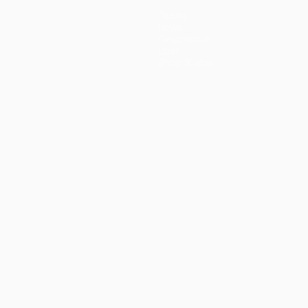
Teams
News
Geschichte
Über
Shop (Klubs)
ano
Português