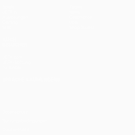
Spiele
Teams
UEFA.tv
News
Auslosungen
Geschichte
Gaming
Über
Stat.
Shop (Klubs)
AUCH
BESUCHEN
UEFA.com
UEFA-Stiftung
für Kinder
SPRACHE &AUML;NDERN
Deutsch
English
Français
Deutsch
Русский
Español
Italiano
Português
Datenschutz
Nutzungsbedingungen
Cookie-Politik