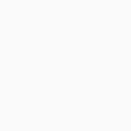
Spiele
Teams
UEFA.tv
News
Auslosungen
Geschichte
Gaming
Über
Stat.
Shop (Klubs)
AUCH
BESUCHEN
UEFA.com
UEFA-Stiftung
für Kinder
SPRACHE &AUML;NDERN
Deutsch
English
Français
Deutsch
Русский
Español
Italiano
Português
Datenschutz
Nutzungsbedingungen
Cookie-Politik