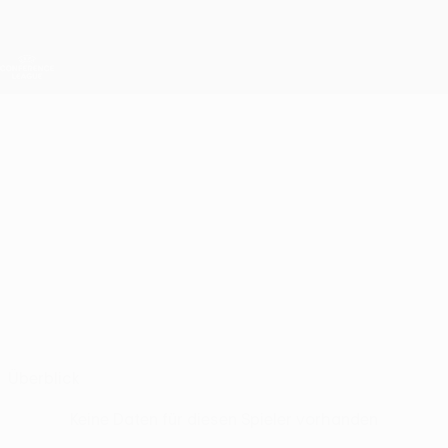
Direkt
zum
Hauptinhalt
UEFA Conference League
Erhalten
Live-Ergebnisse &amp; Statistiken
UEFA Conference League
MAREK
Marek Zsigmund Stat.
ZSIGMUND
Košice
Überblick
Keine Daten für diesen Spieler vorhanden