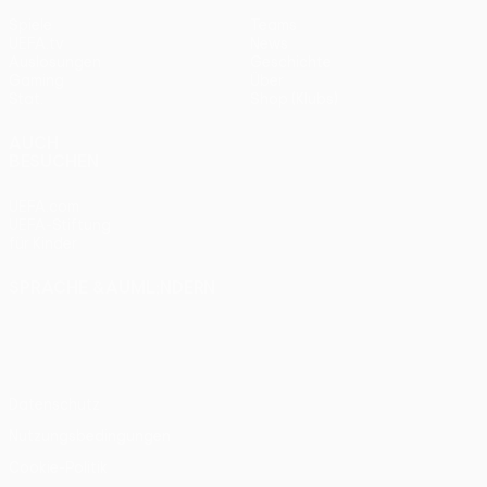
Spiele
Teams
UEFA.tv
News
Auslosungen
Geschichte
Gaming
Über
Stat.
Shop (Klubs)
AUCH
BESUCHEN
UEFA.com
UEFA-Stiftung
für Kinder
SPRACHE &AUML;NDERN
Deutsch
English
Français
Deutsch
Русский
Español
Italiano
Português
Datenschutz
Nutzungsbedingungen
Cookie-Politik