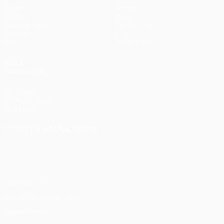
Spiele
Teams
UEFA.tv
News
Auslosungen
Geschichte
Gaming
Über
Stat.
Shop (Klubs)
AUCH
BESUCHEN
UEFA.com
UEFA-Stiftung
für Kinder
SPRACHE &AUML;NDERN
Deutsch
English
Français
Deutsch
Русский
Español
Italiano
Português
Datenschutz
Nutzungsbedingungen
Cookie-Politik