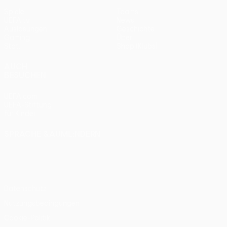
Spiele
Teams
UEFA.tv
News
Auslosungen
Geschichte
Gaming
Über
Stat.
Shop (Klubs)
AUCH
BESUCHEN
UEFA.com
UEFA-Stiftung
für Kinder
SPRACHE &AUML;NDERN
Deutsch
English
Français
Deutsch
Русский
Español
Italiano
Português
Datenschutz
Nutzungsbedingungen
Cookie-Politik