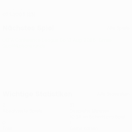
GEBURTSDATUM
07.1.2003 (23)
Nächstes Spiel
Alle Spiele
UEFA Conference League
Do 13 Aug. 2026
· Dritte
Qualifikationsrunde
Wichtige Statistiken
Alle Statistiken
2
31
Absolvierte Spiele
Gespielte Minuten
10,34 im Schnitt pro Spiel
0
1
Tore
Gelbe Karten