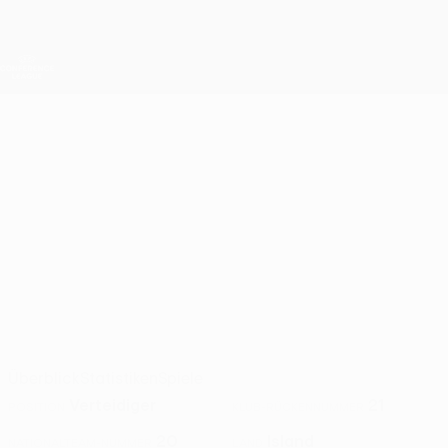
Direkt
zum
Hauptinhalt
UEFA Conference League
Erhalten
Live-Ergebnisse &amp; Statistiken
UEFA Conference League
JAKOB
Jakob Pálsson Stat. 2026/27
PÁLSSON
Valur
Island
Überblick
Statistiken
Spiele
Verteidiger
21
POSITION
KLUB-RÜCKENNUMMER
20
Island
NATIONALTEAM-NUMMER
LAND