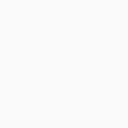
Spiele
Teams
UEFA.tv
News
Auslosungen
Geschichte
Gaming
Über
Stat.
Shop (Klubs)
AUCH
BESUCHEN
UEFA.com
UEFA-Stiftung
für Kinder
SPRACHE &AUML;NDERN
Deutsch
English
Français
Deutsch
Русский
Español
Italiano
Português
Datenschutz