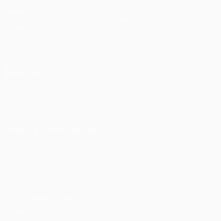
Spiele
Teams
UEFA.tv
News
Auslosungen
Geschichte
Gaming
Über
Stat.
Shop (Klubs)
AUCH
BESUCHEN
UEFA.com
UEFA-Stiftung
für Kinder
SPRACHE &AUML;NDERN
Deutsch
English
Français
Deutsch
Русский
Español
Italiano
Português
Datenschutz
Nutzungsbedingungen
Cookie-Politik