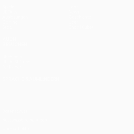
Spiele
Teams
UEFA.tv
News
Auslosungen
Geschichte
Gaming
Über
Stat.
Shop (Klubs)
AUCH
BESUCHEN
UEFA.com
UEFA-Stiftung
für Kinder
SPRACHE &AUML;NDERN
Deutsch
English
Français
Deutsch
Русский
Español
Italiano
Português
Datenschutz
Nutzungsbedingungen
Cookie-Politik