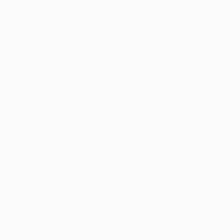
Spiele
Teams
UEFA.tv
News
Auslosungen
Geschichte
Gaming
Über
Stat.
Shop (Klubs)
AUCH
BESUCHEN
UEFA.com
UEFA-Stiftung
für Kinder
SPRACHE &AUML;NDERN
Deutsch
English
Français
Deutsch
Русский
Español
Italiano
Português
Datenschutz
Nutzungsbedingungen
Cookie-Politik