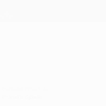
Direkt
zum
Hauptinhalt
UEFA Conference League
Erhalten
Live-Ergebnisse &amp; Statistiken
UEFA Conference League
PHILIP
Philip Azango Stat. 2026/27
AZANGO
Spartak Trnava
Überblick
Statistiken
Spiele
Frühere Spiele