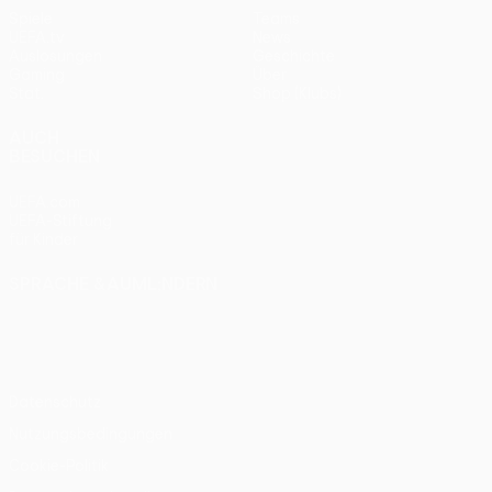
Spiele
Teams
UEFA.tv
News
Auslosungen
Geschichte
Gaming
Über
Stat.
Shop (Klubs)
AUCH
BESUCHEN
UEFA.com
UEFA-Stiftung
für Kinder
SPRACHE &AUML;NDERN
Deutsch
English
Français
Deutsch
Русский
Español
Italiano
Português
Datenschutz
Nutzungsbedingungen
Cookie-Politik