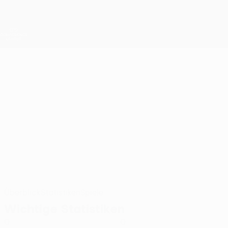
Direkt
zum
Hauptinhalt
UEFA Conference League
Erhalten
Live-Ergebnisse &amp; Statistiken
UEFA Conference League
LAURIT
Laurit Behluli Stat. 2026/27
BEHLULI
Drita
Kosovo
Überblick
Statistiken
Spiele
Wichtige Statistiken
0
0