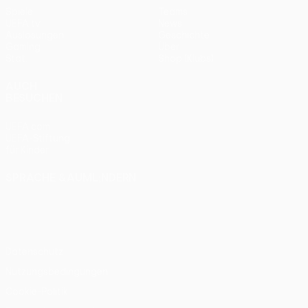
Spiele
Teams
UEFA.tv
News
Auslosungen
Geschichte
Gaming
Über
Stat.
Shop (Klubs)
AUCH
BESUCHEN
UEFA.com
UEFA-Stiftung
für Kinder
SPRACHE &AUML;NDERN
Deutsch
English
Français
Deutsch
Русский
Español
Italiano
Português
Datenschutz
Nutzungsbedingungen
Cookie-Politik