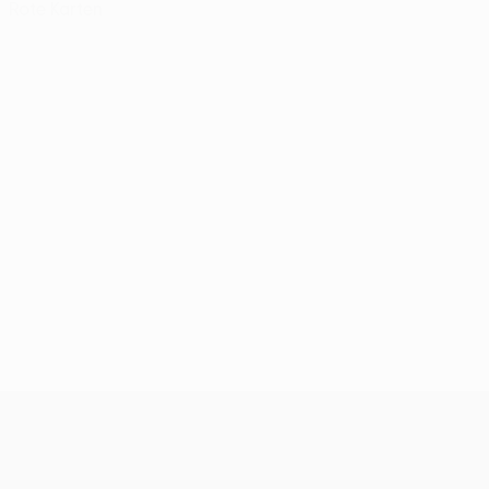
Rote Karten
UEFA Conference League