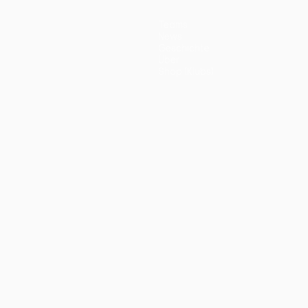
Teams
News
Geschichte
Über
Shop (Klubs)
ano
Português