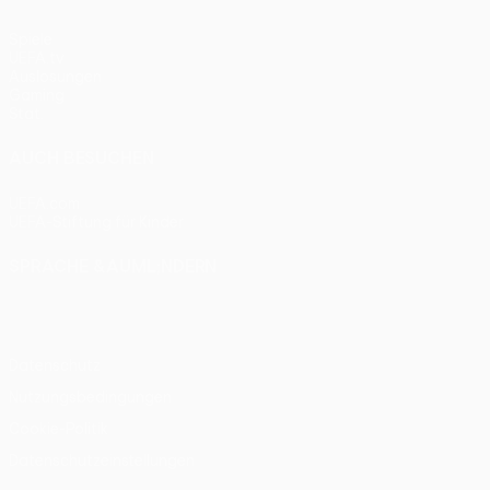
Spiele
UEFA.tv
Auslosungen
Gaming
Stat.
AUCH BESUCHEN
UEFA.com
UEFA-Stiftung für Kinder
SPRACHE &AUML;NDERN
Deutsch
English
Français
Deutsch
Русский
Español
Itali
Datenschutz
Nutzungsbedingungen
Cookie-Politik
Datenschutzeinstellungen