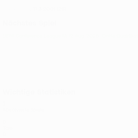
17.3.2001 (25)
GEBURTSDATUM
Nächstes Spiel
UEFA Conference League
Mi 12 Aug. 2026
· Dritte Qualifik
Wichtige Statistiken
3
Absolvierte Spiele
0
Tore
0