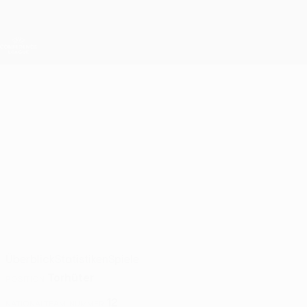
Direkt
zum
Hauptinhalt
UEFA Conference League
Live-Ergebnisse &amp; Statistiken
UEFA Conference League
NIKLAS
Niklas Hedl Stat. 2026/27
HEDL
SK Rapid
Österreich
Überblick
Statistiken
Spiele
Torhüter
POSITION
12
NATIONALTEAM-NUMMER