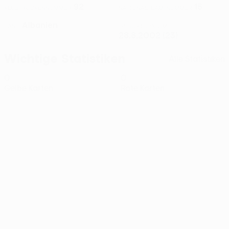
92
15
KLUB-RÜCKENNUMMER
NATIONALTEAM-NUMMER
Albanien
LAND
GEBURTSDATUM
28.8.2002 (23)
Wichtige Statistiken
Alle Statistiken
0
0
Gelbe Karten
Rote Karten