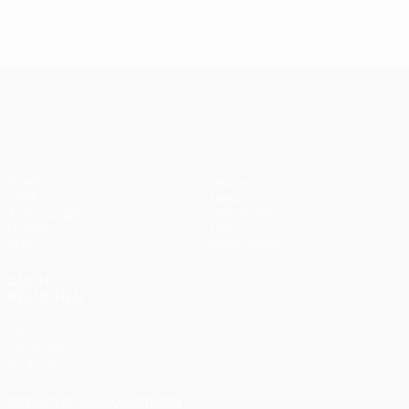
UEFA Conference League
Spiele
Teams
UEFA.tv
News
Auslosungen
Geschichte
Gaming
Über
Stat.
Shop (Klubs)
AUCH
BESUCHEN
UEFA.com
UEFA-Stiftung
für Kinder
SPRACHE &AUML;NDERN