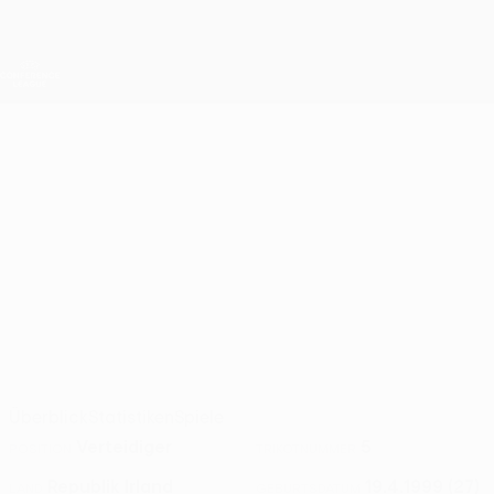
Direkt
zum
Hauptinhalt
UEFA Conference League
Erhalten
Live-Ergebnisse &amp; Statistiken
UEFA Conference League
WARREN
Warren O'Hora Stat. 2026/27
O'HORA
Hibernian
Republik Irland
Überblick
Statistiken
Spiele
Verteidiger
5
POSITION
TRIKOTNUMMER
Republik Irland
19.4.1999 (27)
LAND
GEBURTSDATUM