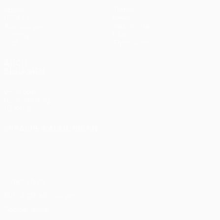
Spiele
Teams
UEFA.tv
News
Auslosungen
Geschichte
Gaming
Über
Stat.
Shop (Klubs)
AUCH
BESUCHEN
UEFA.com
UEFA-Stiftung
für Kinder
SPRACHE &AUML;NDERN
Deutsch
English
Français
Deutsch
Русский
Español
Italiano
Português
Datenschutz
Nutzungsbedingungen
Cookie-Politik