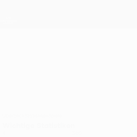
Direkt
zum
Hauptinhalt
UEFA Conference League
Erhalten
Live-Ergebnisse &amp; Statistiken
UEFA Conference League
RUAN
Ruan Stat. 2026/27
Zire
Überblick
Statistiken
Spiele
Wichtige Statistiken
4
360