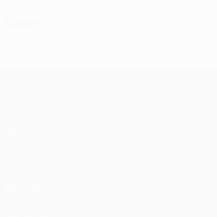
Karten
0
0
Gelbe Karten
Rote Karten
UEFA Conference League
Spiele
Teams
UEFA.tv
News
Auslosungen
Geschichte
Gaming
Über
Stat.
Shop (Klubs)
AUCH
BESUCHEN
UEFA.com