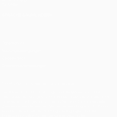
UEFA-Stiftung
für Kinder
SPRACHE &AUML;NDERN
Deutsch
English
Français
Deutsch
Русский
Español
Italiano
Português
Datenschutz
Nutzungsbedingungen
Cookie-Politik
Datenschutzeinstellungen
© 1998-2026 UEFA. Alle Rechte vorbehalten
Der Name UEFA, das UEFA-Logo und alle Marken von UEFA-
Wettbewerben sind geschützte Marken und/oder von der UEFA
urheberrechtlich geschützt. Sie dürfen nicht für kommerzielle
Zwecke verwendet werden. Mit der Verwendung von UEFA.com
erklären Sie sich mit den Nutzungsbedingungen und der
Datenschutzpolitik für die Website einverstanden.