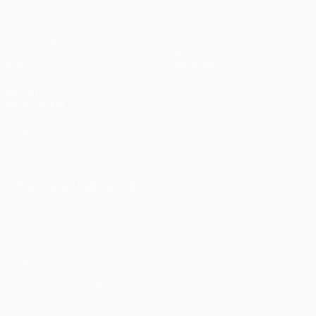
Spiele
Teams
UEFA.tv
News
Auslosungen
Geschichte
Gaming
Über
Stat.
Shop (Klubs)
AUCH
BESUCHEN
UEFA.com
UEFA-Stiftung
für Kinder
SPRACHE &AUML;NDERN
Deutsch
English
Français
Deutsch
Русский
Español
Italiano
Português
Datenschutz
Nutzungsbedingungen
Cookie-Politik