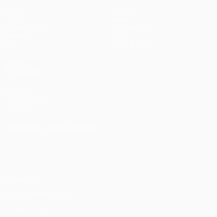
Spiele
Teams
UEFA.tv
News
Auslosungen
Geschichte
Gaming
Über
Stat.
Shop (Klubs)
AUCH
BESUCHEN
UEFA.com
UEFA-Stiftung
für Kinder
SPRACHE &AUML;NDERN
Deutsch
English
Français
Deutsch
Русский
Español
Italiano
Português
Datenschutz
Nutzungsbedingungen
Cookie-Politik