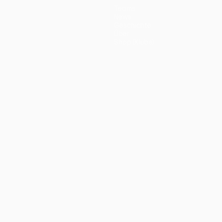
Teams
News
Geschichte
Über
Shop (Klubs)
ano
Português