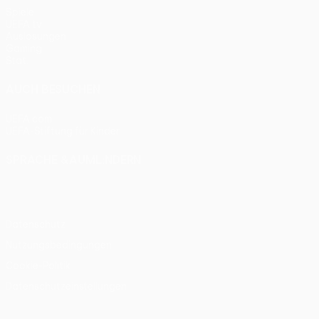
Spiele
UEFA.tv
Auslosungen
Gaming
Stat.
AUCH BESUCHEN
UEFA.com
UEFA-Stiftung für Kinder
SPRACHE &AUML;NDERN
Deutsch
English
Français
Deutsch
Русский
Español
Itali
Datenschutz
Nutzungsbedingungen
Cookie-Politik
Datenschutzeinstellungen