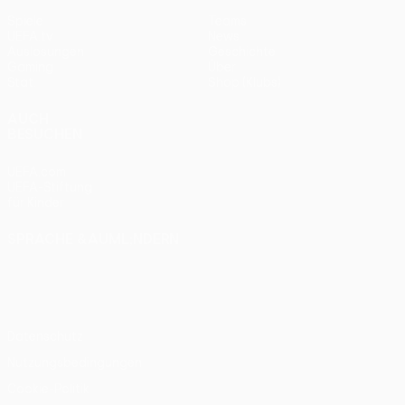
Spiele
Teams
UEFA.tv
News
Auslosungen
Geschichte
Gaming
Über
Stat.
Shop (Klubs)
AUCH
BESUCHEN
UEFA.com
UEFA-Stiftung
für Kinder
SPRACHE &AUML;NDERN
Deutsch
English
Français
Deutsch
Русский
Español
Italiano
Português
Datenschutz
Nutzungsbedingungen
Cookie-Politik