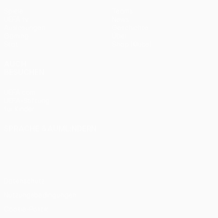
Spiele
Teams
UEFA.tv
News
Auslosungen
Geschichte
Gaming
Über
Stat.
Shop (Klubs)
AUCH
BESUCHEN
UEFA.com
UEFA-Stiftung
für Kinder
SPRACHE &AUML;NDERN
Deutsch
English
Français
Deutsch
Русский
Español
Italiano
Português
Datenschutz
Nutzungsbedingungen
Cookie-Politik