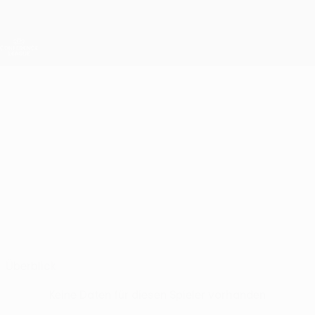
Direkt
zum
Hauptinhalt
UEFA Conference League
Erhalten
Live-Ergebnisse &amp; Statistiken
UEFA Conference League
FILIP
Filip Brattbakk Stat.
BRATTBAKK
Klaksvík
Überblick
Keine Daten für diesen Spieler vorhanden