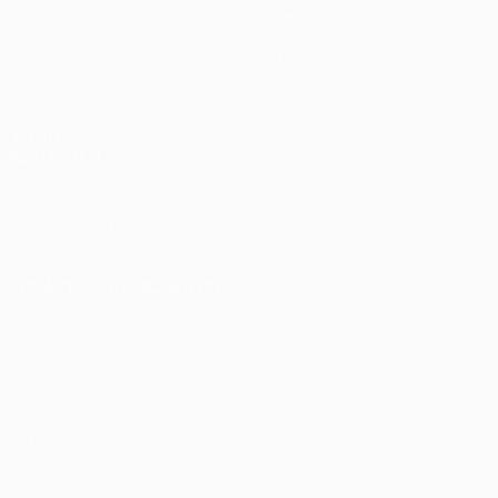
Spiele
Teams
UEFA.tv
News
Auslosungen
Geschichte
Gaming
Über
Stat.
Shop (Klubs)
AUCH
BESUCHEN
UEFA.com
UEFA-Stiftung
für Kinder
SPRACHE &AUML;NDERN
Deutsch
English
Français
Deutsch
Русский
Español
Italiano
Português
Datenschutz
Nutzungsbedingungen
Cookie-Politik