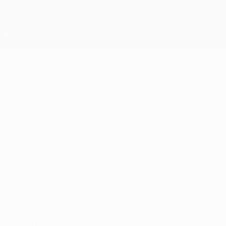
Direkt
zum
Hauptinhalt
UEFA Conference League
Erhalten
Live-Ergebnisse &amp; Statistiken
UEFA Conference League
DIOGO GARRIDO
Diogo Garrido Stat. 2026/27
UNA Strassen
Überblick
Statistiken
Torhüter
22
POSITION
KLUB-RÜCKENNUMMER
Portugal
LAND
GEBURTSDATUM