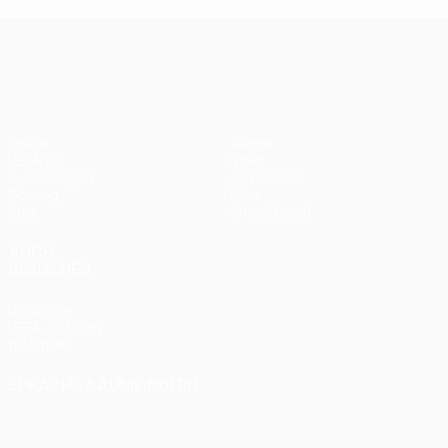
UEFA Conference League
Spiele
Teams
UEFA.tv
News
Auslosungen
Geschichte
Gaming
Über
Stat.
Shop (Klubs)
AUCH
BESUCHEN
UEFA.com
UEFA-Stiftung
für Kinder
SPRACHE &AUML;NDERN
Deutsch
English
Français
Deutsch
Русский
Español
Italiano
Português